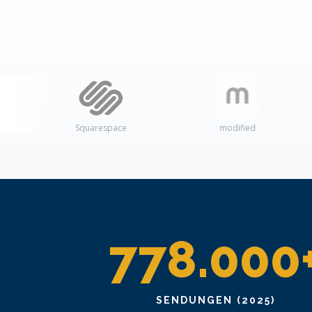
Squarespace
modified
A
778.000
SENDUNGEN (2025)