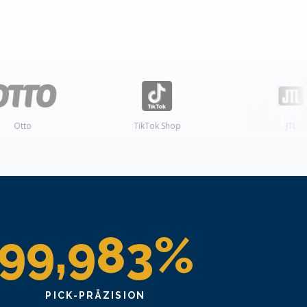
TikTok Shop
JTL
99,983%
PICK-PRÄZISION