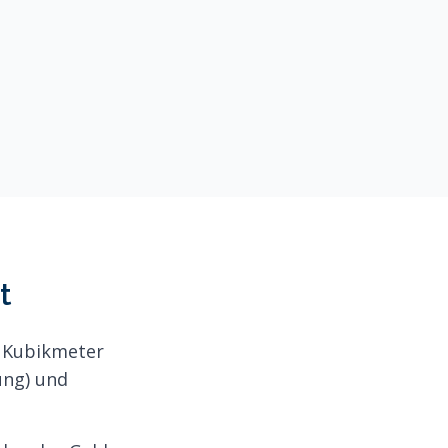
t
o Kubikmeter
ung) und