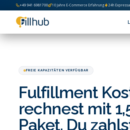
Zum Inhalt springen
+49 941 6981700
10 Jahre E-Commerce Erfahrung
24h Express
FREIE KAPAZITÄTEN VERFÜGBAR
Fulfillment Kos
rechnest mit 1,
Paket. Du zahls