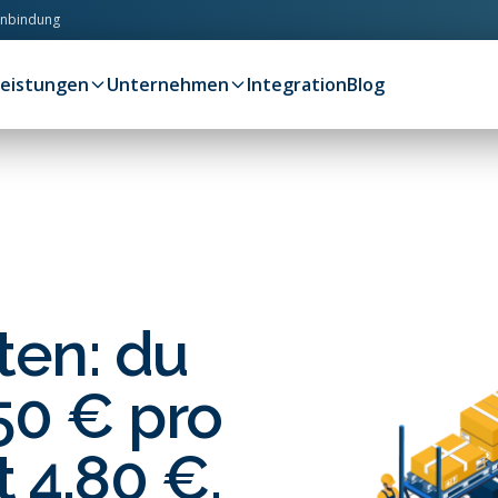
anbindung
Leistungen
Unternehmen
Integration
Blog
ten: du
50 € pro
t 4,80 €.