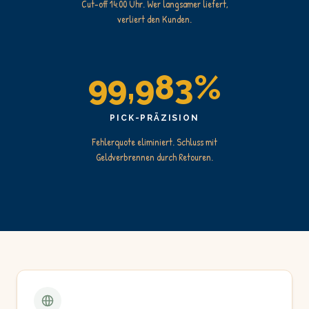
Cut-off 14:00 Uhr. Wer langsamer liefert,
verliert den Kunden.
99,983%
PICK-PRÄZISION
Fehlerquote eliminiert. Schluss mit
Geldverbrennen durch Retouren.