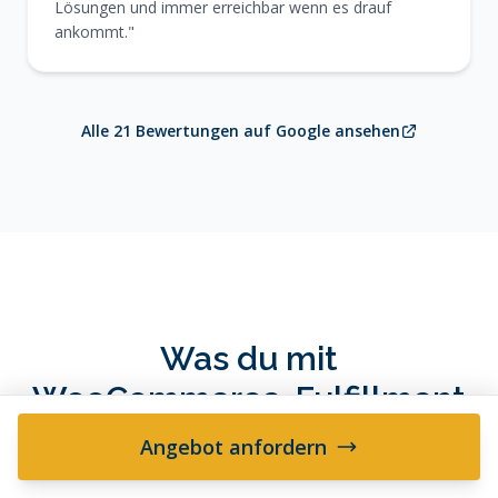
Lösungen und immer erreichbar wenn es drauf
ankommt."
Alle 21 Bewertungen auf Google ansehen
Was du mit
WooCommerce-Fulfillment
bekommst
Angebot anfordern
Alles was dein WooCommerce-Shop für