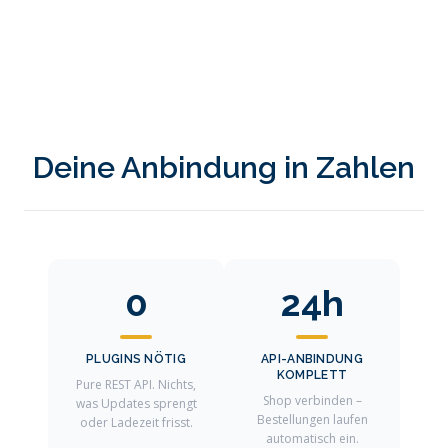
Deine Anbindung in Zahlen
0
24h
PLUGINS NÖTIG
API-ANBINDUNG
KOMPLETT
Pure REST API. Nichts,
Shop verbinden –
was Updates sprengt
Bestellungen laufen
oder Ladezeit frisst.
automatisch ein.