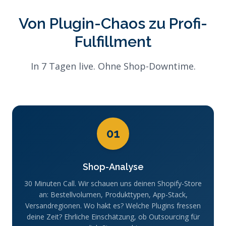
Von Plugin-Chaos zu Profi-
Fulfillment
In 7 Tagen live. Ohne Shop-Downtime.
01
Shop-Analyse
30 Minuten Call. Wir schauen uns deinen Shopify-Store
an: Bestellvolumen, Produkttypen, App-Stack,
Versandregionen. Wo hakt es? Welche Plugins fressen
deine Zeit? Ehrliche Einschätzung, ob Outsourcing für