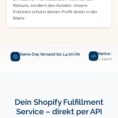
Retoure, sondern den Kunden. Unsere
Präzision schützt deinen Profit direkt in der
Bilanz.
Native Sho
Same-Day Versand bis 14:00 Uhr
↳
kein Plugi
Dein Shopify Fulfillment
Service – direkt per API